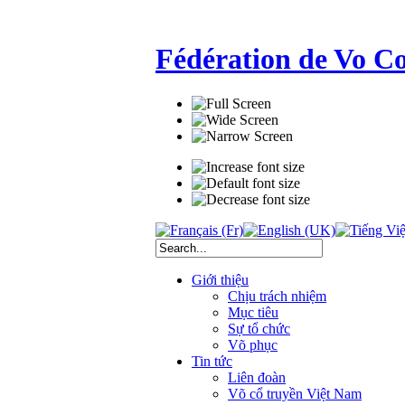
Fédération de Vo C
Giới thiệu
Chịu trách nhiệm
Mục tiêu
Sự tổ chức
Võ phục
Tin tức
Liên đoàn
Võ cổ truyền Việt Nam