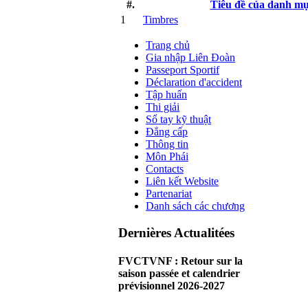
#.
Tiêu đề của danh m
1
Timbres
Trang chủ
Gia nhập Liên Đoàn
Passeport Sportif
Déclaration d'accident
Tập huấn
Thi giải
Sổ tay kỹ thuật
Đẳng cấp
Thông tin
Môn Phái
Contacts
Liên kết Website
Partenariat
Danh sách các chương
Dernières Actualitées
FVCTVNF : Retour sur la
saison passée et calendrier
prévisionnel 2026-2027