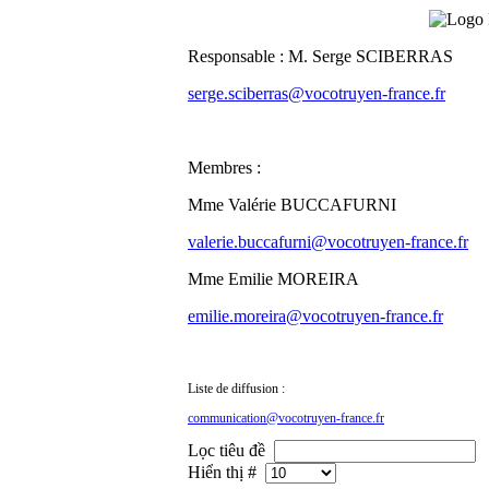
Responsable : M. Serge SCIBERRAS
serge.sciberras@vocotruyen-france.fr
Membres :
Mme Valérie BUCCAFURNI
valerie.buccafurni@vocotruyen-france.fr
Mme Emilie MOREIRA
emilie.moreira@vocotruyen-france.fr
Liste de diffusion :
communication@vocotruyen-france.fr
Lọc tiêu đề
Hiển thị #