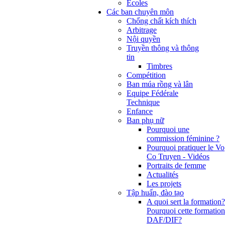
Ecoles
Các ban chuyên môn
Chống chất kích thích
Arbitrage
Nội quyền
Truyền thông và thông
tin
Timbres
Compétition
Ban múa rồng và lân
Equipe Fédérale
Technique
Enfance
Ban phụ nữ
Pourquoi une
commission féminine ?
Pourquoi pratiquer le Vo
Co Truyen - Vidéos
Portraits de femme
Actualités
Les projets
Tập huấn, đào tạo
A quoi sert la formation?
Pourquoi cette formation
DAF/DIF?