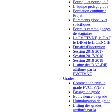
Pour qui et pour quoi?
L’équipe pédagogique
Formation continue /
Projet
Etirements globaux et
spécifiques
Portraits et témoignages
de stagiaires
La FVCTVNF, le DAF,
le DIF et le LICENCIE
Dossier d'inscription
Session 2016-2017
Session 2017-2018
Session 2018-2019
Listing des DAF-DIF
attribués par la
FVCTVNF
Grades
Comment obtenir un
grade FVCTVNF ?
Passage de grade
Equivalence de grade
Homologation de grade
Listing des grades
attribués par la