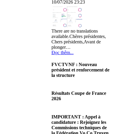
10/07/2026 23:23
There are no translations
available.Chères présidentes,
Chers présidents,Avant de
plonger…
Đọc thêm...
FVCTVNF : Nouveau
président et renforcement de
la structure
29/06/2026 02:56
There are no translations
Résultats Coupe de France
available.Chères Présidentes,
2026
chers Présidents,Ce dimanche
28 juin…
08/06/2026 23:17
Đọc thêm...
There are no translations
IMPORTANT : Appel à
available.Cliquez sur ce lien
candidature : Rejoignez les
pour accéder aux résultats
Commissions techniques de
Đọc thêm...
la Fédération Vo Co Truyen