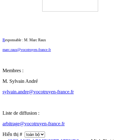
R
esponsable : M. Marc Raux
marc.raux@vocotruyen-france.fr
Membres :
M. Sylvain André
sylvain.andre@vocotruyen-france.fr
Liste de diffusion :
arbitrage@vocotruyen-france.fr
Hiển thị #