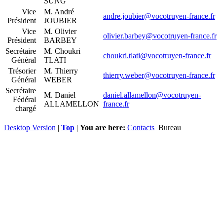
SUNG
Vice
M. André
andre.joubier@vocotruyen-france.fr
Président
JOUBIER
Vice
M. Olivier
olivier.barbey@vocotruyen-france.fr
Président
BARBEY
Secrétaire
M. Choukri
choukri.tlati@vocotruyen-france.fr
Général
TLATI
Trésorier
M. Thierry
thierry.weber@vocotruyen-france.fr
Général
WEBER
Secrétaire
M. Daniel
daniel.allamellon@vocotruyen-
Fédéral
ALLAMELLON
france.fr
chargé
Desktop Version
|
Top
|
You are here:
Contacts
Bureau