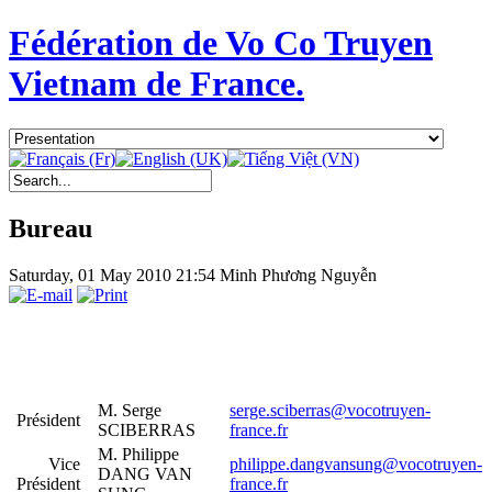
Fédération de Vo Co Truyen
Vietnam de France.
Bureau
Saturday, 01 May 2010 21:54
Minh Phương Nguyễn
M. Serge
serge.sciberras@vocotruyen-
Président
SCIBERRAS
france.fr
M. Philippe
Vice
philippe.dangvansung@vocotruyen-
DANG VAN
Président
france.fr