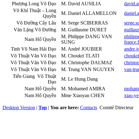
Phượng Long Võ Đạo
M. David AUSILIA
david.a
Võ Khí Thuật – Long
M. Daniel ALLAMELLON
daniel.
Quyền
Võ Đường Cây Lâu
M. Serge SCIBERRAS
serge.s
Văn Lặng Võ Đường
M. Guillaume DURET
guillau
M. Philippe DANG VAN
philip
Nam Hổ Quyền
SUNG
france.f
Tinh Võ Nam Hải Đạo
M. André JOUBIER
andre.j
Võ Thuật Văn Võ Đạo
M. Choukri TLATI
choukri
Võ Thuật Văn Võ Đạo
M. Christophe DALMAZ
christo
Võ Thuật Văn Võ Đạo
M. Trung VAN NGUYEN
van-tr
Tiến Giang Võ Thuật
M. Le Hung Dang
Đạo
Nam Hổ Quyền
M. Mohamed AMIRA
mohame
Nam Hổ Quyền
Mme Xiaoyan CHEN
xiao-ye
Desktop Version
|
Top
|
You are here:
Contacts
Comité Directeur