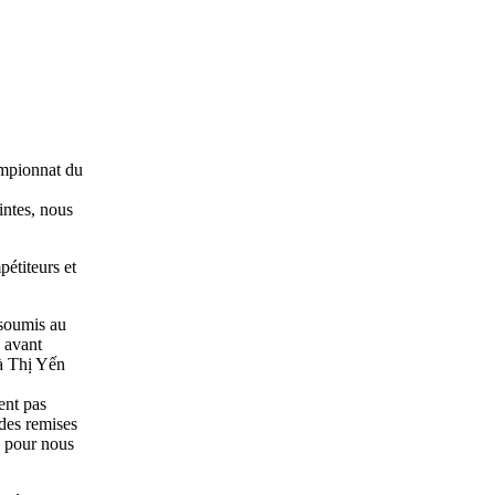
ampionnat du
intes, nous
étiteurs et
 soumis au
 avant
Hà Thị Yến
ent pas
 des remises
le pour nous