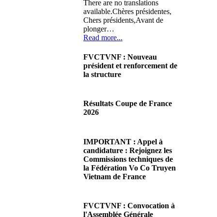
There are no translations
available.Chères présidentes,
Chers présidents,Avant de
plonger…
Read more...
FVCTVNF : Nouveau
président et renforcement de
la structure
29/06/2026 02:56
There are no translations
Résultats Coupe de France
available.Chères Présidentes,
2026
chers Présidents,Ce dimanche
28 juin…
08/06/2026 23:17
Read more...
There are no translations
IMPORTANT : Appel à
available.Cliquez sur ce lien
candidature : Rejoignez les
pour accéder aux résultats
Commissions techniques de
Read more...
la Fédération Vo Co Truyen
Vietnam de France
08/06/2026 22:17
There are no translations
FVCTVNF : Convocation à
available.Madame la
l'Assemblée Générale