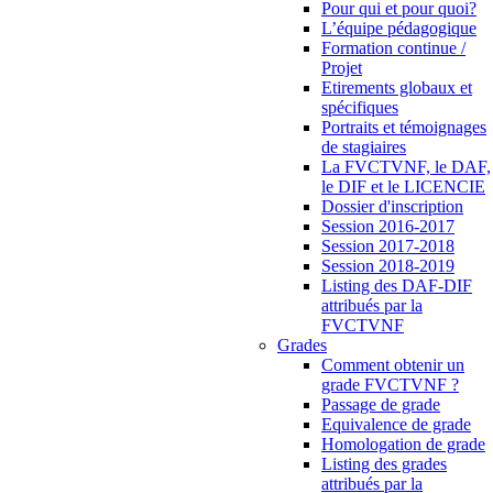
Pour qui et pour quoi?
L’équipe pédagogique
Formation continue /
Projet
Etirements globaux et
spécifiques
Portraits et témoignages
de stagiaires
La FVCTVNF, le DAF,
le DIF et le LICENCIE
Dossier d'inscription
Session 2016-2017
Session 2017-2018
Session 2018-2019
Listing des DAF-DIF
attribués par la
FVCTVNF
Grades
Comment obtenir un
grade FVCTVNF ?
Passage de grade
Equivalence de grade
Homologation de grade
Listing des grades
attribués par la