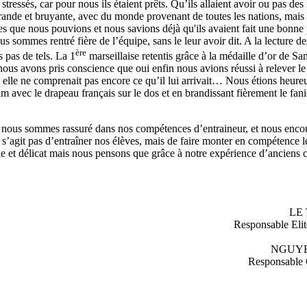
stressés, car pour nous ils étaient prêts. Qu’ils allaient avoir ou pas des
 grande et bruyante, avec du monde provenant de toutes les nations, mais 
s que nous pouvions et nous savions déjà qu'ils avaient fait une bonne 
s sommes rentré fière de l’équipe, sans le leur avoir dit. A la lecture de
ère
 pas de tels. La 1
marseillaise retentis grâce à la médaille d’or de S
s avons pris conscience que oui enfin nous avions réussi à relever le 
elle ne comprenait pas encore ce qu’il lui arrivait… Nous étions heureu
m avec le drapeau français sur le dos et en brandissant fièrement le fan
 nous sommes rassuré dans nos compétences d’entraineur, et nous enco
e s’agit pas d’entraîner nos élèves, mais de faire monter en compétence l
cile et délicat mais nous pensons que grâce à notre expérience d’anciens 
LE 
Responsable Eli
NGUYE
Responsable 