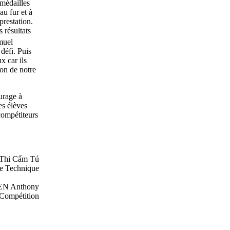
 médailles
au fur et à
prestation.
s résultats
amuel
défi. Puis
x car ils
ion de notre
urage à
es élèves
compétiteurs
Thi Cẩm Tú
te Technique
N Anthony
Compétition