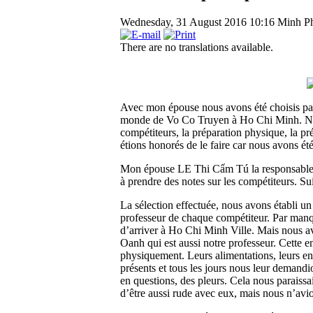
Wednesday, 31 August 2016 10:16
Minh P
There are no translations available.
Avec mon épouse nous avons été choisis pa
monde de Vo Co Truyen à Ho Chi Minh. Nous 
compétiteurs, la préparation physique, la pr
étions honorés de le faire car nous avons é
Mon épouse LE Thi Cẩm Tú la responsable de
à prendre des notes sur les compétiteurs. Sui
La sélection effectuée, nous avons établi 
professeur de chaque compétiteur. Par manq
d’arriver à Ho Chi Minh Ville. Mais nous av
Oanh qui est aussi notre professeur. Cette e
physiquement. Leurs alimentations, leurs en
présents et tous les jours nous leur demandion
en questions, des pleurs. Cela nous paraissait 
d’être aussi rude avec eux, mais nous n’avio