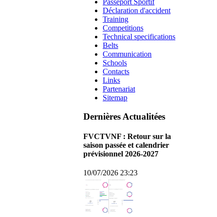
Passeport Sportif
Déclaration d'accident
Training
Competitions
Technical specifications
Belts
Communication
Schools
Contacts
Links
Partenariat
Sitemap
Dernières Actualitées
FVCTVNF : Retour sur la
saison passée et calendrier
prévisionnel 2026-2027
10/07/2026 23:23