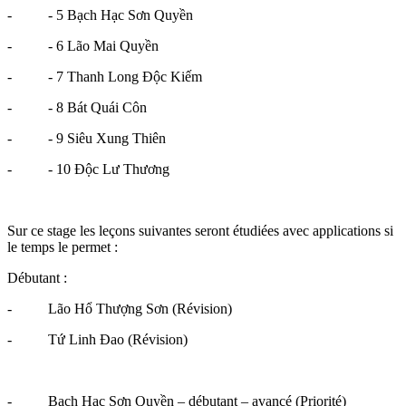
- - 5 Bạch Hạc Sơn Quyền
- - 6 Lão Mai Quyền
- - 7 Thanh Long Độc Kiếm
- - 8 Bát Quái Côn
- - 9 Siêu Xung Thiên
- - 10 Độc Lư Thương
Sur ce stage les leçons suivantes seront étudiées avec applications si
le temps le permet :
Débutant :
- Lão Hổ Thượng Sơn (Révision)
- Tứ Linh Đao (Révision)
- Bạch Hạc Sơn Quyền – débutant – avancé (Priorité)