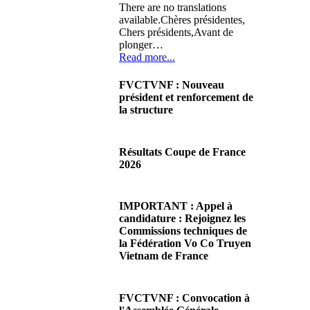
There are no translations
available.Chères présidentes,
Chers présidents,Avant de
plonger…
Read more...
FVCTVNF : Nouveau
président et renforcement de
la structure
29/06/2026 02:56
There are no translations
Résultats Coupe de France
available.Chères Présidentes,
2026
chers Présidents,Ce dimanche
28 juin…
08/06/2026 23:17
Read more...
There are no translations
IMPORTANT : Appel à
available.Cliquez sur ce lien
candidature : Rejoignez les
pour accéder aux résultats
Commissions techniques de
Read more...
la Fédération Vo Co Truyen
Vietnam de France
08/06/2026 22:17
There are no translations
FVCTVNF : Convocation à
available.Madame la