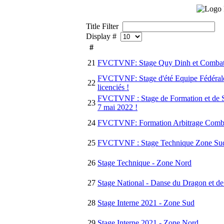
Title Filter
Display #
#
21
FVCTVNF: Stage Quy Dinh et Combat e
FVCTVNF: Stage d'été Equipe Fédérale 
22
licenciés !
FVCTVNF : Stage de Formation et de Se
23
7 mai 2022 !
24
FVCTVNF: Formation Arbitrage Combat 
25
FVCTVNF : Stage Technique Zone Sud l
26
Stage Technique - Zone Nord
27
Stage National - Danse du Dragon et de
28
Stage Interne 2021 - Zone Sud
29
Stage Interne 2021 - Zone Nord