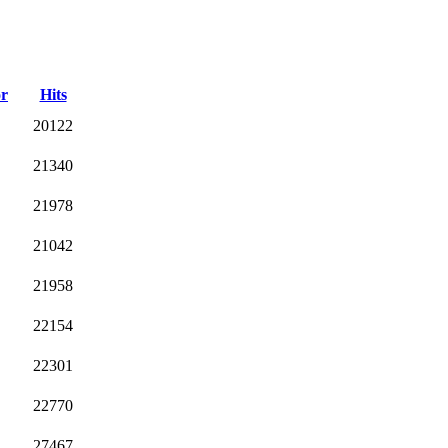
r
Hits
20122
21340
21978
21042
21958
22154
22301
22770
27467