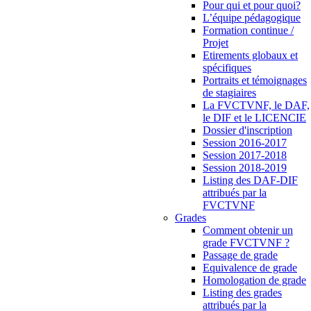
Pour qui et pour quoi?
L’équipe pédagogique
Formation continue /
Projet
Etirements globaux et
spécifiques
Portraits et témoignages
de stagiaires
La FVCTVNF, le DAF,
le DIF et le LICENCIE
Dossier d'inscription
Session 2016-2017
Session 2017-2018
Session 2018-2019
Listing des DAF-DIF
attribués par la
FVCTVNF
Grades
Comment obtenir un
grade FVCTVNF ?
Passage de grade
Equivalence de grade
Homologation de grade
Listing des grades
attribués par la