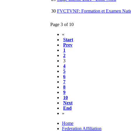
30
FVCTVNF: Formation et Examen Nationa
Page 3 of 10
«
Start
Prev
1
2
3
4
5
6
7
8
9
10
Next
End
»
Home
Federation Affiliation