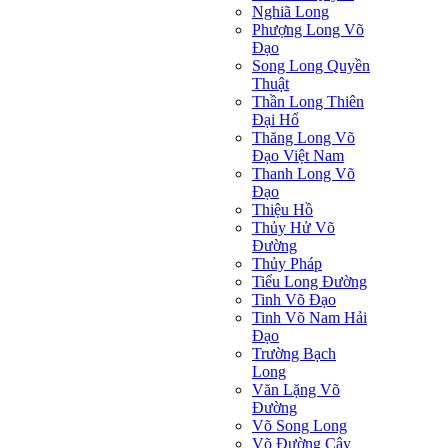
Nghiã Long
Phượng Long Võ
Đạo
Song Long Quyền
Thuật
Thần Long Thiên
Ðại Hổ
Thăng Long Võ
Đạo Việt Nam
Thanh Long Võ
Đạo
Thiệu Hồ
Thủy Hử Võ
Đường
Thủy Pháp
Tiểu Long Đường
Tinh Võ Đạo
Tinh Võ Nam Hải
Đạo
Trường Bạch
Long
Văn Lặng Võ
Đường
Võ Song Long
Võ Đường Cây