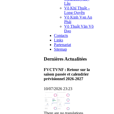
Lâu
Võ Khí Thuật –
Long Quyền
Võ Kinh Vạn An
Phái
Võ Thuật Văn Võ
Đạo
Contacts
Links
Partenariat
Sitemap
Dernières Actualitées
FVCTVNF : Retour sur la
saison passée et calendrier
prévisionnel 2026-2027
10/07/2026 23:23
There are no translations