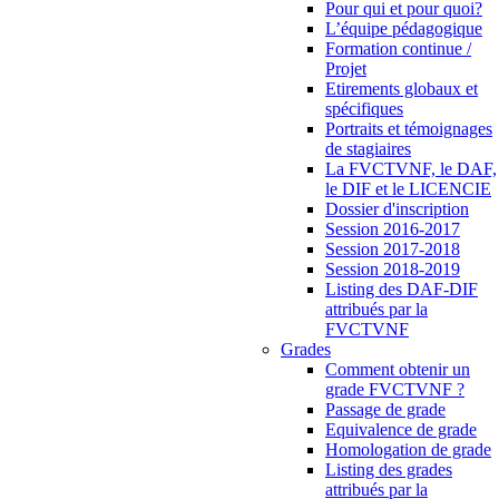
Pour qui et pour quoi?
L’équipe pédagogique
Formation continue /
Projet
Etirements globaux et
spécifiques
Portraits et témoignages
de stagiaires
La FVCTVNF, le DAF,
le DIF et le LICENCIE
Dossier d'inscription
Session 2016-2017
Session 2017-2018
Session 2018-2019
Listing des DAF-DIF
attribués par la
FVCTVNF
Grades
Comment obtenir un
grade FVCTVNF ?
Passage de grade
Equivalence de grade
Homologation de grade
Listing des grades
attribués par la