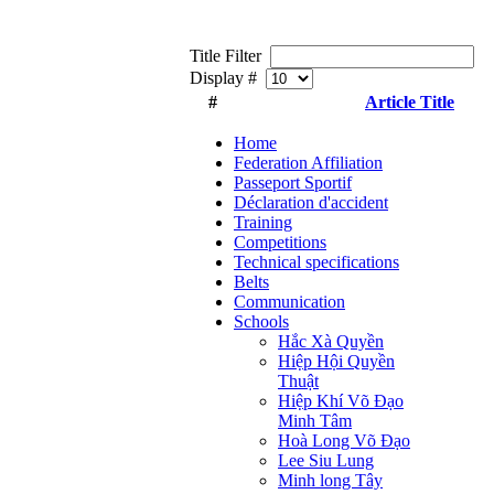
Title Filter
Display #
#
Article Title
Home
Federation Affiliation
Passeport Sportif
Déclaration d'accident
Training
Competitions
Technical specifications
Belts
Communication
Schools
Hắc Xà Quyền
Hiệp Hội Quyền
Thuật
Hiệp Khí Võ Đạo
Minh Tâm
Hoà Long Võ Đạo
Lee Siu Lung
Minh long Tây