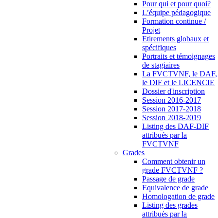
Pour qui et pour quoi?
L’équipe pédagogique
Formation continue /
Projet
Etirements globaux et
spécifiques
Portraits et témoignages
de stagiaires
La FVCTVNF, le DAF,
le DIF et le LICENCIE
Dossier d'inscription
Session 2016-2017
Session 2017-2018
Session 2018-2019
Listing des DAF-DIF
attribués par la
FVCTVNF
Grades
Comment obtenir un
grade FVCTVNF ?
Passage de grade
Equivalence de grade
Homologation de grade
Listing des grades
attribués par la