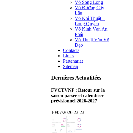
Võ Song Long
Võ Đường Cây
Lâu
Võ Khí Thuật –
Long Quyền
Võ Kinh Vạn An
Phái
Võ Thuật Văn Võ
Đạo
Contacts
Links
Partenariat
Sitemap
Dernières Actualitées
FVCTVNF : Retour sur la
saison passée et calendrier
prévisionnel 2026-2027
10/07/2026 23:23