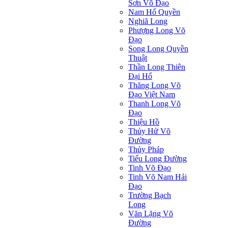
Sơn Võ Đạo
Nam Hổ Quyền
Nghiã Long
Phượng Long Võ
Đạo
Song Long Quyền
Thuật
Thần Long Thiên
Ðại Hổ
Thăng Long Võ
Đạo Việt Nam
Thanh Long Võ
Đạo
Thiệu Hồ
Thủy Hử Võ
Đường
Thủy Pháp
Tiểu Long Đường
Tinh Võ Đạo
Tinh Võ Nam Hải
Đạo
Trường Bạch
Long
Văn Lặng Võ
Đường