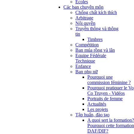
Ecoles
Các ban chuyên môn
Chống chất kích thích
Arbitrage
Nội quyền
Truyền thông và thông
tin
Timbres
Compétition
Ban múa rồng và lân
Equipe Fédérale
Technique
Enfance
Ban phụ nữ
Pourquoi une
commission féminine ?
Pourquoi pratiquer le Vo
Co Truyen - Vidéos
Portraits de femme
Actualités
Les projets
Tập huấn, đào tạo
A quoi sert la formation?
Pourquoi cette formation
DAF/DIF?