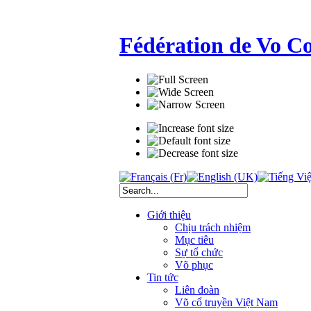
Fédération de Vo C
Giới thiệu
Chịu trách nhiệm
Mục tiêu
Sự tổ chức
Võ phục
Tin tức
Liên đoàn
Võ cổ truyền Việt Nam