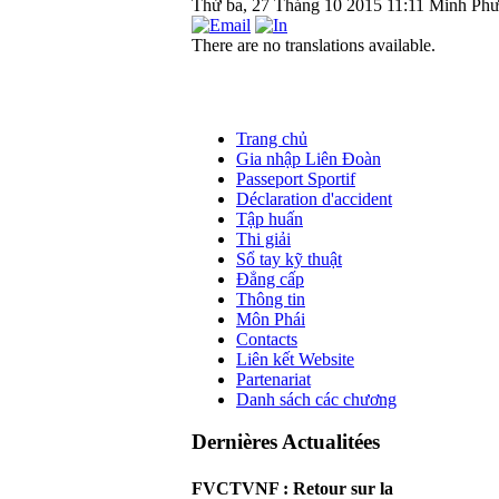
Thứ ba, 27 Tháng 10 2015 11:11
Minh Ph
There are no translations available.
Trang chủ
Gia nhập Liên Đoàn
Passeport Sportif
Déclaration d'accident
Tập huấn
Thi giải
Sổ tay kỹ thuật
Đẳng cấp
Thông tin
Môn Phái
Contacts
Liên kết Website
Partenariat
Danh sách các chương
Dernières Actualitées
FVCTVNF : Retour sur la