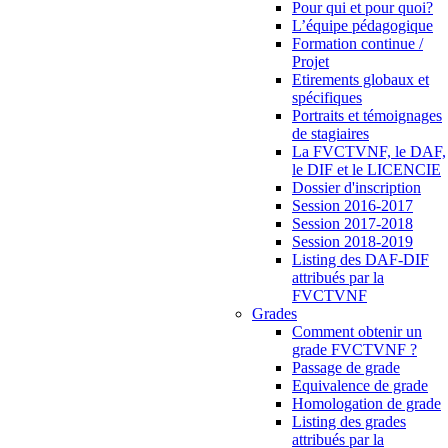
Pour qui et pour quoi?
L’équipe pédagogique
Formation continue /
Projet
Etirements globaux et
spécifiques
Portraits et témoignages
de stagiaires
La FVCTVNF, le DAF,
le DIF et le LICENCIE
Dossier d'inscription
Session 2016-2017
Session 2017-2018
Session 2018-2019
Listing des DAF-DIF
attribués par la
FVCTVNF
Grades
Comment obtenir un
grade FVCTVNF ?
Passage de grade
Equivalence de grade
Homologation de grade
Listing des grades
attribués par la