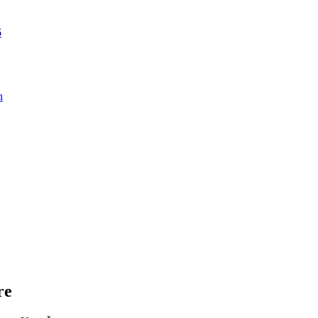
6
n
re