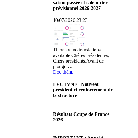
saison passée et calendrier
prévisionnel 2026-2027
10/07/2026 23:23
There are no translations
available.Chères présidentes,
Chers présidents,Avant de
plonger…
Đọc thêm...
FVCTVNF : Nouveau
président et renforcement de
la structure
29/06/2026 02:56
There are no translations
Résultats Coupe de France
available.Chères Présidentes,
2026
chers Présidents,Ce dimanche
28 juin…
08/06/2026 23:17
Đọc thêm...
There are no translations