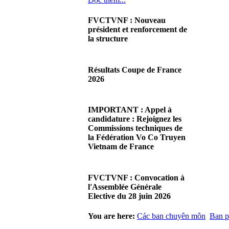
FVCTVNF : Nouveau
président et renforcement de
la structure
29/06/2026 02:56
There are no translations
Résultats Coupe de France
available.Chères Présidentes,
2026
chers Présidents,Ce dimanche
28 juin…
08/06/2026 23:17
Đọc thêm...
There are no translations
IMPORTANT : Appel à
available.Cliquez sur ce lien
candidature : Rejoignez les
pour accéder aux résultats
Commissions techniques de
Đọc thêm...
la Fédération Vo Co Truyen
Vietnam de France
08/06/2026 22:17
There are no translations
FVCTVNF : Convocation à
available.Madame la
l'Assemblée Générale
Présidente, Monsieur le
Elective du 28 juin 2026
Président,Suite à notre…
Đọc thêm...
23/05/2026 23:00
You are here:
Các ban chuyên môn
Ban p
There are no translations