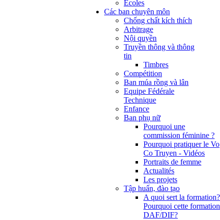
Ecoles
Các ban chuyên môn
Chống chất kích thích
Arbitrage
Nội quyền
Truyền thông và thông
tin
Timbres
Compétition
Ban múa rồng và lân
Equipe Fédérale
Technique
Enfance
Ban phụ nữ
Pourquoi une
commission féminine ?
Pourquoi pratiquer le Vo
Co Truyen - Vidéos
Portraits de femme
Actualités
Les projets
Tập huấn, đào tạo
A quoi sert la formation?
Pourquoi cette formation
DAF/DIF?