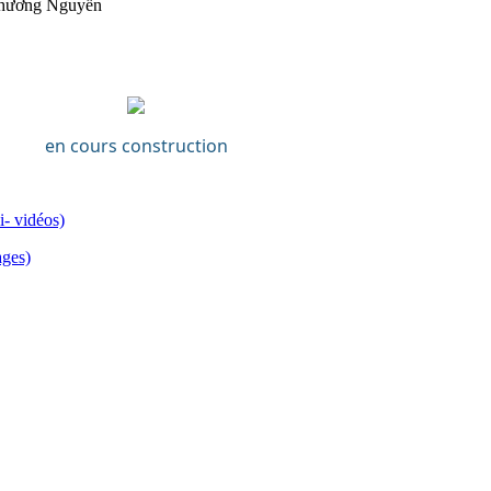
hương Nguyễn
en cours construction
i- vidéos)
ages)