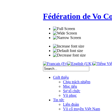
Fédération de Vo C
Giới thiệu
Chịu trách nhiệm
Mục tiêu
Sự tổ chức
Võ phục
Tin tức
Liên đoàn
Võ cổ truyền Việt Nam