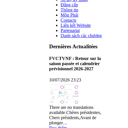
Đẳng cấp
Thông tin
Môn Phái
Contacts
Liên kết Website
Partenariat
Danh sách các chương
Dernières Actualitées
FVCTVNF : Retour sur la
saison passée et calendrier
prévisionnel 2026-2027
10/07/2026 23:23
There are no translations
available.Chères présidentes,
Chers présidents,Avant de
plonger…
Đọc thêm...