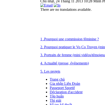
Chủ nhật, 24 Tháng 11 2013 10:28
Minh P
There are no translations available.
1 .Pourquoi une commission féminine ?
2. Pourquoi pratiquer le Vo Co Truyen (min
3. Portraits de femme (mini vidéos/témoign
4. Actualité (presse, événements)
5. Les projets
Trang chủ
Gia nhập Liên Đoàn
Passeport Sportif
Déclaration d'accident
Tập huấn
Thi giải
Sổ tay kỹ thuật