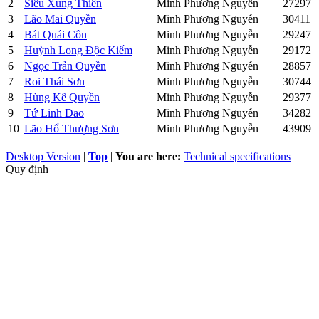
2
Siêu Xung Thiên
Minh Phương Nguyễn
27297
3
Lão Mai Quyền
Minh Phương Nguyễn
30411
4
Bát Quái Côn
Minh Phương Nguyễn
29247
5
Huỳnh Long Độc Kiếm
Minh Phương Nguyễn
29172
6
Ngọc Trản Quyền
Minh Phương Nguyễn
28857
7
Roi Thái Sơn
Minh Phương Nguyễn
30744
8
Hùng Kê Quyền
Minh Phương Nguyễn
29377
9
Tứ Linh Đao
Minh Phương Nguyễn
34282
10
Lão Hổ Thượng Sơn
Minh Phương Nguyễn
43909
Desktop Version
|
Top
|
You are here:
Technical specifications
Quy định