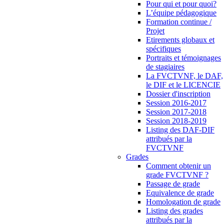
Pour qui et pour quoi?
L’équipe pédagogique
Formation continue /
Projet
Etirements globaux et
spécifiques
Portraits et témoignages
de stagiaires
La FVCTVNF, le DAF,
le DIF et le LICENCIE
Dossier d'inscription
Session 2016-2017
Session 2017-2018
Session 2018-2019
Listing des DAF-DIF
attribués par la
FVCTVNF
Grades
Comment obtenir un
grade FVCTVNF ?
Passage de grade
Equivalence de grade
Homologation de grade
Listing des grades
attribués par la