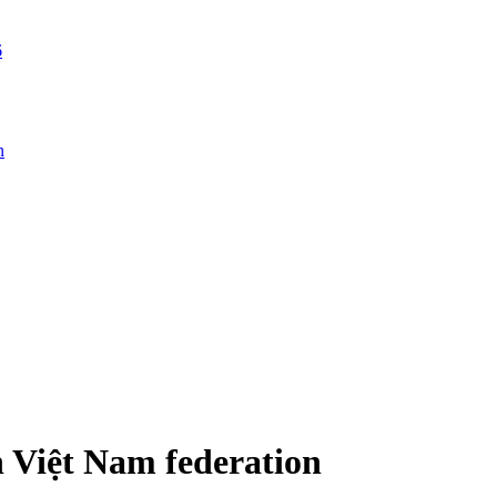
6
n
 Việt Nam federation