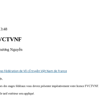
13:48
 FVCTVNF
hương Nguyễn
)s,
l lors des stages fédéraux vous devrez présenter impérativement votre licence FVCTVNF.
le tarif extérieur sera appliqué.