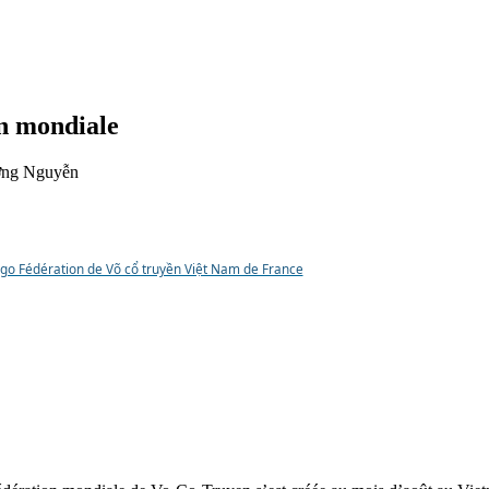
n mondiale
ơng Nguyễn