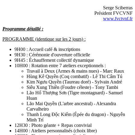
Serge Sciberras
Président FVCVNF
www.fvctvnf.fr
Programme détaillé :
PROGRAMME (identique sur les 2 jours) :
9H00 : Accueil café & inscriptions
9H30 : Cérémonie d'ouverture officielle
9H45 : Échauffement collectif dynamique
10H00 : Rotation entre 7 ateliers exceptionnels :
Travail à Deux (Armes & mains nues) - Marc Raux
Hùng Kê Quyền (Coq combatif) - Lê Thi Cẩm Tú
Kim Ngưu Quyền (Taureau doré) - Sylvain André
Siêu Xung Thiên (Foudre céleste) - Tony Tambi
Lão Hổ Thượng Sơn (Tigre montagnard) - Samuel
Huan
Lão Mai Quyền (L'arbre ancestral) - Alexandra
Carvalheiro
Thanh Long Độc Kiếm (Épée du dragon) - Nguyễn
Minh Trí
12H30 : Photo géante + Repas convivial
14H00 : Ateliers personnalisés (choix libre)